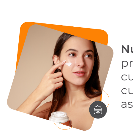
N
p
cu
cu
as