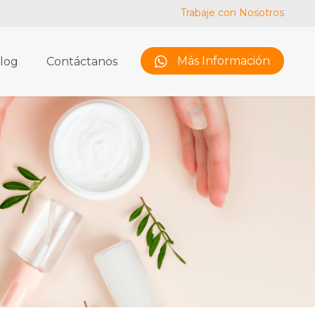
Trabaje con Nosotros
Skip
Más Información
log
Contáctanos
to
content