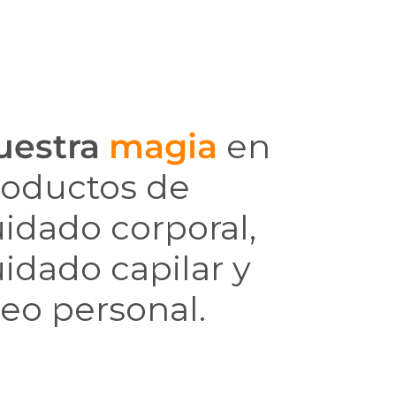
uestra
magia
en
roductos de
idado corporal,
idado capilar y
eo personal.