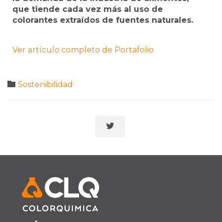
que tiende cada vez más al uso de
colorantes extraídos de fuentes naturales.
Ver artículo completo de Portafolio
Category

Sostenibilidad
